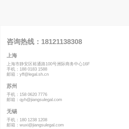
咨询热线：
18121138308
上海
上海市静安区裕通路100号洲际商务中心16F
手机：188 0183 1588
邮箱：yff@legal.sh.cn
苏州
手机：158 0620 7776
邮箱：qyh@jiangsulegal.com
无锡
手机：180 1238 1208
邮箱：wuxi@jiangsulegal.com