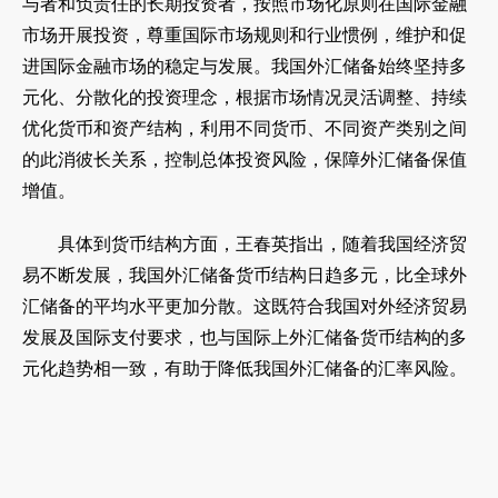
与者和负责任的长期投资者，按照市场化原则在国际金融
市场开展投资，尊重国际市场规则和行业惯例，维护和促
进国际金融市场的稳定与发展。我国外汇储备始终坚持多
元化、分散化的投资理念，根据市场情况灵活调整、持续
优化货币和资产结构，利用不同货币、不同资产类别之间
的此消彼长关系，控制总体投资风险，保障外汇储备保值
增值。
具体到货币结构方面，王春英指出，随着我国经济贸
易不断发展，我国外汇储备货币结构日趋多元，比全球外
汇储备的平均水平更加分散。这既符合我国对外经济贸易
发展及国际支付要求，也与国际上外汇储备货币结构的多
元化趋势相一致，有助于降低我国外汇储备的汇率风险。