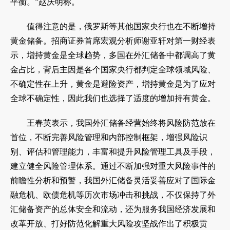
平衡。”赵庆明称。
值得注意的是，俄罗斯等其他国家央行也在不断增持
黄金储备。招商证券首席宏观分析师谢亚轩对第一财经表
示，增持黄金是全球趋势，多国在外汇储备中都调高了黄
金占比，背后主因是各个国家央行都判定全球领域风险、
不确定性在上升，黄金是避险资产，增持黄金是为了应对
全球不确定性，因此我们也选择了适度的增加持有黄金。
王春英表示，我国外汇储备经营始终将风险防范放在
首位，不断完善风险管理和内部控制框架，增强风险识
别、评估和管理能力，丰富和提升风险管理工具及手段，
建立健全风险管理体系。通过不断加强对重大风险事件的
前瞻性分析和预警，我国外汇储备灵活妥善应对了国际金
融危机、欧债危机等历次市场冲击和挑战，不仅保持了外
汇储备资产的总体安全和流动，还为服务我国经济发展和
改革开放、打好防范化解重大风险攻坚战作出了积极贡