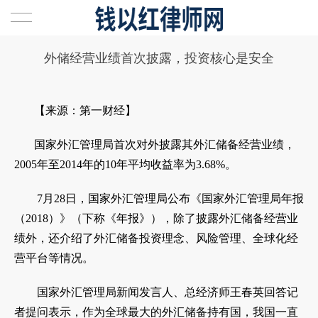
首页
外储经营业绩首次披露，投资核心是安全
资讯中心
【来源：第一财经】
最新动态
国家外汇管理局首次对外披露其外汇储备经营业绩，
法律知识
2005年至2014年的10年平均收益率为3.68%。
常见问题
7月28日，国家外汇管理局公布《国家外汇管理局年报
（2018）》（下称《年报》），除了披露外汇储备经营业
公司法律
绩外，还介绍了外汇储备投资理念、风险管理、全球化经
营平台等情况。
公司注册
常年法律顾问
国家外汇管理局新闻发言人、总经济师王春英回答记
涉外法律
专项法律服务
注册香港公司
者提问表示，作为全球最大的外汇储备持有国，我国一直