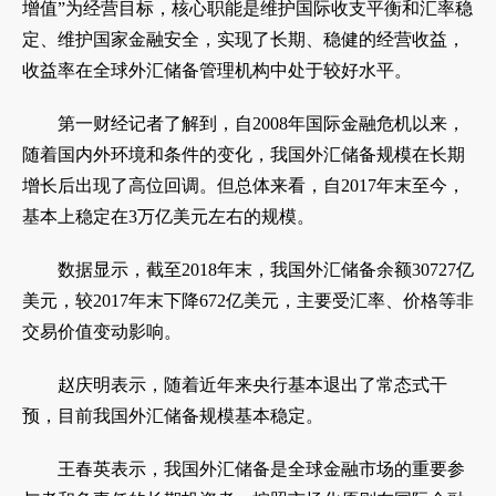
增值”为经营目标，核心职能是维护国际收支平衡和汇率稳
定、维护国家金融安全，实现了长期、稳健的经营收益，
收益率在全球外汇储备管理机构中处于较好水平。
第一财经记者了解到，自2008年国际金融危机以来，
随着国内外环境和条件的变化，我国外汇储备规模在长期
增长后出现了高位回调。但总体来看，自2017年末至今，
基本上稳定在3万亿美元左右的规模。
数据显示，截至2018年末，我国外汇储备余额30727亿
美元，较2017年末下降672亿美元，主要受汇率、价格等非
交易价值变动影响。
赵庆明表示，随着近年来央行基本退出了常态式干
预，目前我国外汇储备规模基本稳定。
王春英表示，我国外汇储备是全球金融市场的重要参