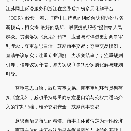
企业运营
企业风险管理
注册新加坡公司
涉外法律事务
江苏网上诉讼服务和浙江在线矛盾纠纷多元化解平台
（ODR）经验，着力打造中国特色的纠纷解决和诉讼服务
海外事务
企业并购重组
注册英国公司
境外税务律师
银行开户
新模式，切实将“最好的场所、最便捷的服务”提供给人民
群众。贯彻落实《意见》精神，应当与时俱进更新商事审
跨境投资
注册美国公司
海外投资律师
商务秘书
香港专项人才
判理念，尊重意思自治，鼓励商事交易；尊重交易惯例，
诉讼仲裁
注册海外公司
涉外商事律师
理账审计
海外信托基金
ODI办理
查清争议事实；注重专业调解，力求案结事了；注重规则
引导，倡导诚实守信，努力实现商事纠纷实质化解与规则
关于我们
注册岛国公司
上海涉外律师
税务申报
海外资产配置
尽职调查
国内诉讼仲裁
引导。
注册国内公司
海外公证认证
税务筹划
海外诉讼仲裁
团队动态
尊重意思自治，鼓励商事交易。商事审判环节贯彻落
海外商标专利
法律意见书
联系我们
实《意见》，必须秉持尊重商事意思自治与公权力适当介
入的审判思维，维护交易安全，鼓励商事交易。
意思自治是商法的精髓。商事主体被假定为理性经济
人，商事主体的决策被认为是在衡量风险与收益的基础上